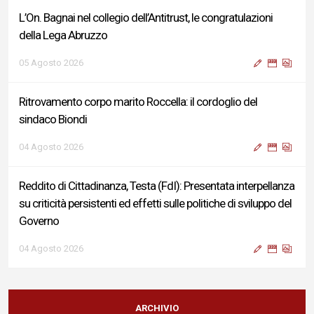
L’On. Bagnai nel collegio dell’Antitrust, le congratulazioni
della Lega Abruzzo
05 Agosto 2026
Ritrovamento corpo marito Roccella: il cordoglio del
sindaco Biondi
04 Agosto 2026
Reddito di Cittadinanza, Testa (FdI): Presentata interpellanza
su criticità persistenti ed effetti sulle politiche di sviluppo del
Governo
04 Agosto 2026
Sigismondi, Liris e Testa: “Profondo cordoglio e vicinanza al
Ministro Roccella e alla sua famiglia”
ARCHIVIO