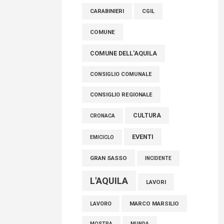
raccoglimento in Consiglio regionale per
CARABINIERI
CGIL
onorare il sacrificio dei nostri connazionali
tra cui molti abruzzesi"
COMUNE
06 Agosto 2026
COMUNE DELL'AQUILA
CONSIGLIO COMUNALE
CONSIGLIO REGIONALE
CULTURA
CRONACA
EVENTI
EMICICLO
GRAN SASSO
INCIDENTE
L'AQUILA
LAVORI
MARCO MARSILIO
LAVORO
MOSTRA
MUNDA