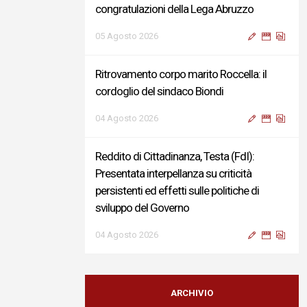
congratulazioni della Lega Abruzzo
05 Agosto 2026
Ritrovamento corpo marito Roccella: il
cordoglio del sindaco Biondi
04 Agosto 2026
Reddito di Cittadinanza, Testa (FdI):
Presentata interpellanza su criticità
persistenti ed effetti sulle politiche di
sviluppo del Governo
04 Agosto 2026
Sigismondi, Liris e Testa: “Profondo
cordoglio e vicinanza al Ministro Roccella e
ARCHIVIO