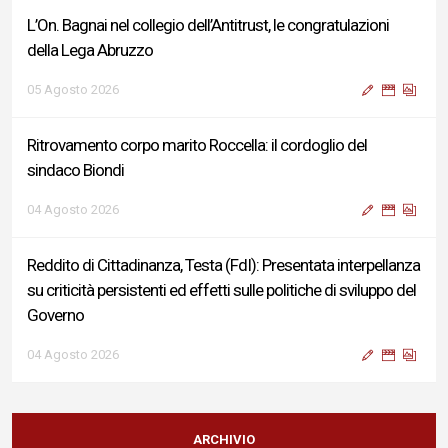
L’On. Bagnai nel collegio dell’Antitrust, le congratulazioni
della Lega Abruzzo
05 Agosto 2026
Ritrovamento corpo marito Roccella: il cordoglio del
sindaco Biondi
04 Agosto 2026
Reddito di Cittadinanza, Testa (FdI): Presentata interpellanza
su criticità persistenti ed effetti sulle politiche di sviluppo del
Governo
04 Agosto 2026
Sigismondi, Liris e Testa: “Profondo cordoglio e vicinanza al
Ministro Roccella e alla sua famiglia”
ARCHIVIO