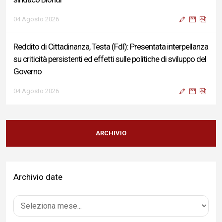
04 Agosto 2026
Reddito di Cittadinanza, Testa (FdI): Presentata interpellanza
su criticità persistenti ed effetti sulle politiche di sviluppo del
Governo
04 Agosto 2026
Sigismondi, Liris e Testa: “Profondo cordoglio e vicinanza al
Ministro Roccella e alla sua famiglia”
ARCHIVIO
04 Agosto 2026
Archivio date
Terminal bus "Lorenzo Natali": modifiche temporanee alla
viabilità per il completamento dei lavori di riqualificazione
04 Agosto 2026