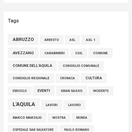
Liris: «Con Franco Mastri L’Aquila perde un medico di grande
competenza e un uomo che ha saputo mettersi al servizio
Tags
della comunità»
02 Agosto 2026
ABRUZZO
ASL 1
ASL
ARRESTO
Marcinelle, Verrecchia (FdI): "Un minuto di raccoglimento in
AVEZZANO
COMUNE
CARABINIERI
CGIL
Consiglio regionale per onorare il sacrificio dei nostri
COMUNE DELL'AQUILA
connazionali tra cui molti abruzzesi"
CONSIGLIO COMUNALE
06 Agosto 2026
CULTURA
CONSIGLIO REGIONALE
CRONACA
EVENTI
GRAN SASSO
EMICICLO
INCIDENTE
L'AQUILA
LAVORI
LAVORO
MARCO MARSILIO
MOSTRA
MUNDA
PAOLO ROMANO
OSPEDALE SAN SALVATORE