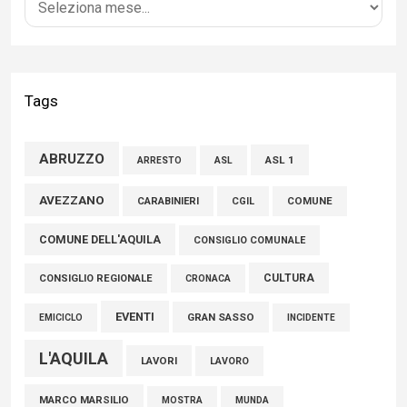
04 Agosto 2026
Liris: «Con Franco Mastri L’Aquila perde un medico di grande
competenza e un uomo che ha saputo mettersi al servizio
Tags
della comunità»
02 Agosto 2026
ABRUZZO
ASL 1
ASL
ARRESTO
Marcinelle, Verrecchia (FdI): "Un minuto di raccoglimento in
AVEZZANO
CARABINIERI
CGIL
COMUNE
Consiglio regionale per onorare il sacrificio dei nostri
COMUNE DELL'AQUILA
connazionali tra cui molti abruzzesi"
CONSIGLIO COMUNALE
06 Agosto 2026
CULTURA
CONSIGLIO REGIONALE
CRONACA
EVENTI
GRAN SASSO
EMICICLO
INCIDENTE
L'AQUILA
LAVORI
LAVORO
MARCO MARSILIO
MOSTRA
MUNDA