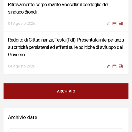
Ritrovamento corpo marito Roccella: il cordoglio del
sindaco Biondi
04 Agosto 2026
Reddito di Cittadinanza, Testa (FdI): Presentata interpellanza
su criticità persistenti ed effetti sulle politiche di sviluppo del
Governo
04 Agosto 2026
Sigismondi, Liris e Testa: “Profondo cordoglio e vicinanza al
Ministro Roccella e alla sua famiglia”
ARCHIVIO
04 Agosto 2026
Archivio date
Terminal bus "Lorenzo Natali": modifiche temporanee alla
viabilità per il completamento dei lavori di riqualificazione