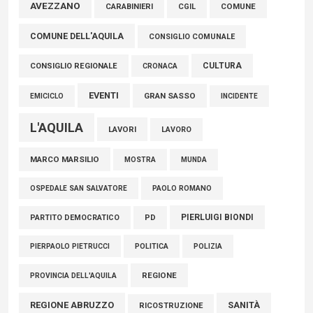
Marcinelle, Verrecchia (FdI): "Un minuto di raccoglimento in
AVEZZANO
COMUNE
CARABINIERI
CGIL
Consiglio regionale per onorare il sacrificio dei nostri
COMUNE DELL'AQUILA
connazionali tra cui molti abruzzesi"
CONSIGLIO COMUNALE
06 Agosto 2026
CULTURA
CONSIGLIO REGIONALE
CRONACA
EVENTI
GRAN SASSO
EMICICLO
INCIDENTE
L'AQUILA
LAVORI
LAVORO
MARCO MARSILIO
MOSTRA
MUNDA
PAOLO ROMANO
OSPEDALE SAN SALVATORE
PIERLUIGI BIONDI
PARTITO DEMOCRATICO
PD
POLITICA
POLIZIA
PIERPAOLO PIETRUCCI
REGIONE
PROVINCIA DELL'AQUILA
REGIONE ABRUZZO
SANITÀ
RICOSTRUZIONE