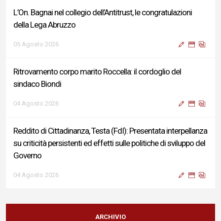
L’On. Bagnai nel collegio dell’Antitrust, le congratulazioni
della Lega Abruzzo
05 Agosto 2026
Ritrovamento corpo marito Roccella: il cordoglio del
sindaco Biondi
04 Agosto 2026
Reddito di Cittadinanza, Testa (FdI): Presentata interpellanza
su criticità persistenti ed effetti sulle politiche di sviluppo del
Governo
04 Agosto 2026
Sigismondi, Liris e Testa: “Profondo cordoglio e vicinanza al
Ministro Roccella e alla sua famiglia”
ARCHIVIO