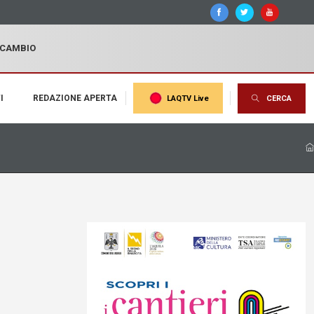
I CAMBIO
I
REDAZIONE APERTA
LAQTV Live
CERCA