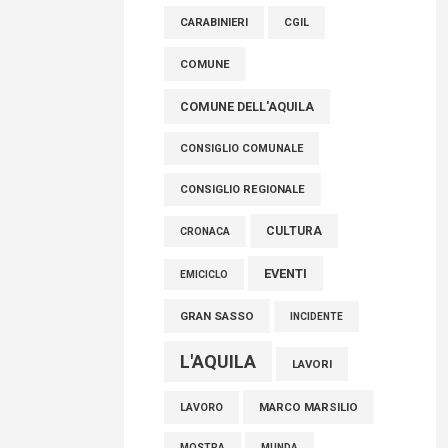
raccoglimento in Consiglio regionale per
CARABINIERI
CGIL
onorare il sacrificio dei nostri connazionali
tra cui molti abruzzesi"
COMUNE
06 Agosto 2026
COMUNE DELL'AQUILA
CONSIGLIO COMUNALE
CONSIGLIO REGIONALE
CULTURA
CRONACA
EVENTI
EMICICLO
GRAN SASSO
INCIDENTE
L'AQUILA
LAVORI
MARCO MARSILIO
LAVORO
MOSTRA
MUNDA