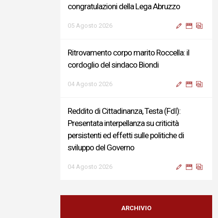
congratulazioni della Lega Abruzzo
05 Agosto 2026
Ritrovamento corpo marito Roccella: il
cordoglio del sindaco Biondi
04 Agosto 2026
Reddito di Cittadinanza, Testa (FdI):
Presentata interpellanza su criticità
persistenti ed effetti sulle politiche di
sviluppo del Governo
04 Agosto 2026
Sigismondi, Liris e Testa: “Profondo
cordoglio e vicinanza al Ministro Roccella e
ARCHIVIO