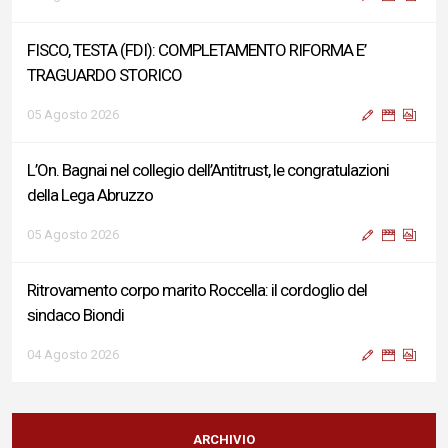
FISCO, TESTA (FDI): COMPLETAMENTO RIFORMA E’
TRAGUARDO STORICO
05 Agosto 2026
L’On. Bagnai nel collegio dell’Antitrust, le congratulazioni
della Lega Abruzzo
05 Agosto 2026
Ritrovamento corpo marito Roccella: il cordoglio del
sindaco Biondi
04 Agosto 2026
Reddito di Cittadinanza, Testa (FdI): Presentata interpellanza
su criticità persistenti ed effetti sulle politiche di sviluppo del
ARCHIVIO