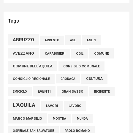
02 Agosto 2026
Bilancio Comune dell’Aquila, Cappetti (FI): “Bilanci in ordine e
Tags
conti solidi che consentono di effettuare nuovi interventi di
crescita del territorio”
ABRUZZO
ASL 1
ASL
ARRESTO
01 Agosto 2026
AVEZZANO
COMUNE
CARABINIERI
CGIL
FISCO, TESTA (FDI): COMPLETAMENTO RIFORMA E’
COMUNE DELL'AQUILA
TRAGUARDO STORICO
CONSIGLIO COMUNALE
05 Agosto 2026
CULTURA
CONSIGLIO REGIONALE
CRONACA
EVENTI
GRAN SASSO
EMICICLO
INCIDENTE
L'AQUILA
LAVORI
LAVORO
MARCO MARSILIO
MOSTRA
MUNDA
PAOLO ROMANO
OSPEDALE SAN SALVATORE