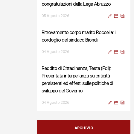
congratulazioni della Lega Abruzzo
05 Agosto 2026
Ritrovamento corpo marito Roccella: il
cordoglio del sindaco Biondi
04 Agosto 2026
Reddito di Cittadinanza, Testa (FdI):
Presentata interpellanza su criticità
persistenti ed effetti sulle politiche di
sviluppo del Governo
04 Agosto 2026
Sigismondi, Liris e Testa: “Profondo
cordoglio e vicinanza al Ministro Roccella e
ARCHIVIO