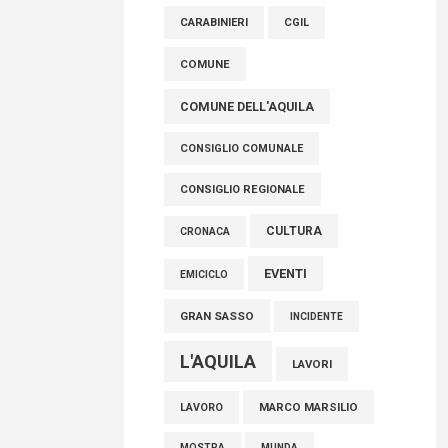
raccoglimento in Consiglio regionale per
CARABINIERI
CGIL
onorare il sacrificio dei nostri connazionali
tra cui molti abruzzesi"
COMUNE
06 Agosto 2026
COMUNE DELL'AQUILA
CONSIGLIO COMUNALE
CONSIGLIO REGIONALE
CULTURA
CRONACA
EVENTI
EMICICLO
GRAN SASSO
INCIDENTE
L'AQUILA
LAVORI
MARCO MARSILIO
LAVORO
MOSTRA
MUNDA