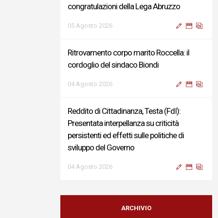
congratulazioni della Lega Abruzzo
05 Agosto 2026
Ritrovamento corpo marito Roccella: il
cordoglio del sindaco Biondi
04 Agosto 2026
Reddito di Cittadinanza, Testa (FdI):
Presentata interpellanza su criticità
persistenti ed effetti sulle politiche di
sviluppo del Governo
04 Agosto 2026
Sigismondi, Liris e Testa: “Profondo
cordoglio e vicinanza al Ministro Roccella e
ARCHIVIO