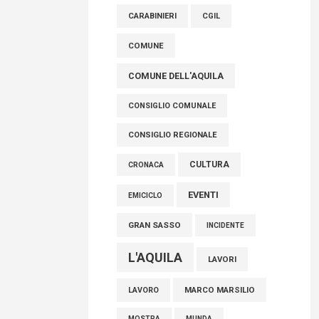
raccoglimento in Consiglio regionale per
CARABINIERI
CGIL
onorare il sacrificio dei nostri connazionali
tra cui molti abruzzesi"
COMUNE
06 Agosto 2026
COMUNE DELL'AQUILA
CONSIGLIO COMUNALE
CONSIGLIO REGIONALE
CULTURA
CRONACA
EVENTI
EMICICLO
GRAN SASSO
INCIDENTE
L'AQUILA
LAVORI
MARCO MARSILIO
LAVORO
MOSTRA
MUNDA