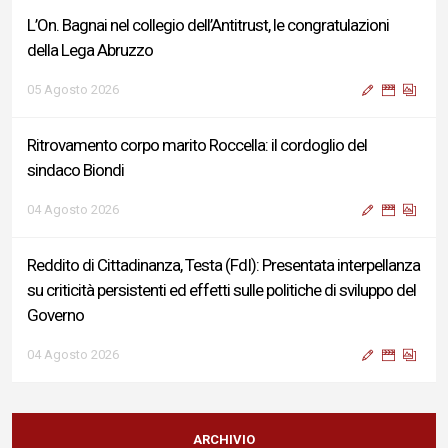
L’On. Bagnai nel collegio dell’Antitrust, le congratulazioni
della Lega Abruzzo
05 Agosto 2026
Ritrovamento corpo marito Roccella: il cordoglio del
sindaco Biondi
04 Agosto 2026
Reddito di Cittadinanza, Testa (FdI): Presentata interpellanza
su criticità persistenti ed effetti sulle politiche di sviluppo del
Governo
04 Agosto 2026
Sigismondi, Liris e Testa: “Profondo cordoglio e vicinanza al
Ministro Roccella e alla sua famiglia”
ARCHIVIO