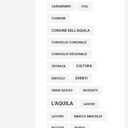
raccoglimento in Consiglio regionale per
CARABINIERI
CGIL
onorare il sacrificio dei nostri connazionali
tra cui molti abruzzesi"
COMUNE
06 Agosto 2026
COMUNE DELL'AQUILA
CONSIGLIO COMUNALE
CONSIGLIO REGIONALE
CULTURA
CRONACA
EVENTI
EMICICLO
GRAN SASSO
INCIDENTE
L'AQUILA
LAVORI
MARCO MARSILIO
LAVORO
MOSTRA
MUNDA