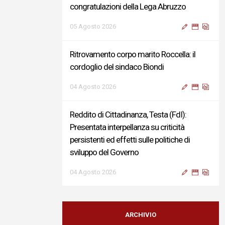
congratulazioni della Lega Abruzzo
05 Agosto 2026
Ritrovamento corpo marito Roccella: il
cordoglio del sindaco Biondi
04 Agosto 2026
Reddito di Cittadinanza, Testa (FdI):
Presentata interpellanza su criticità
persistenti ed effetti sulle politiche di
sviluppo del Governo
04 Agosto 2026
Sigismondi, Liris e Testa: “Profondo
cordoglio e vicinanza al Ministro Roccella e
ARCHIVIO