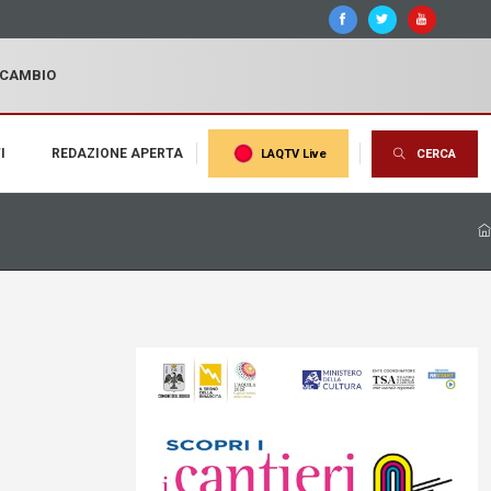
I CAMBIO
I
REDAZIONE APERTA
LAQTV Live
CERCA