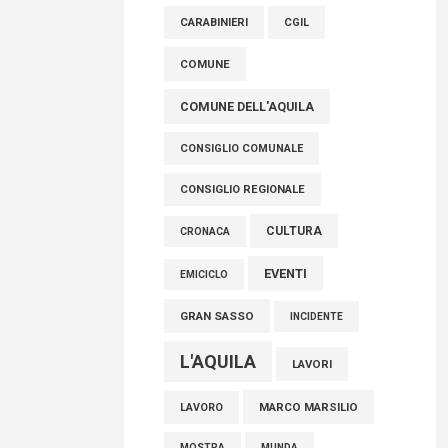
raccoglimento in Consiglio regionale per
CARABINIERI
CGIL
onorare il sacrificio dei nostri connazionali
tra cui molti abruzzesi"
COMUNE
06 Agosto 2026
COMUNE DELL'AQUILA
CONSIGLIO COMUNALE
CONSIGLIO REGIONALE
CULTURA
CRONACA
EVENTI
EMICICLO
GRAN SASSO
INCIDENTE
L'AQUILA
LAVORI
MARCO MARSILIO
LAVORO
MOSTRA
MUNDA