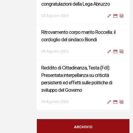
congratulazioni della Lega Abruzzo
05 Agosto 2026
Ritrovamento corpo marito Roccella: il
cordoglio del sindaco Biondi
04 Agosto 2026
Reddito di Cittadinanza, Testa (FdI):
Presentata interpellanza su criticità
persistenti ed effetti sulle politiche di
sviluppo del Governo
04 Agosto 2026
Sigismondi, Liris e Testa: “Profondo
cordoglio e vicinanza al Ministro Roccella e
ARCHIVIO