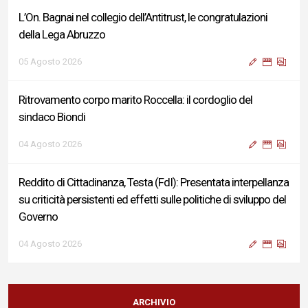
L’On. Bagnai nel collegio dell’Antitrust, le congratulazioni
della Lega Abruzzo
05 Agosto 2026
Ritrovamento corpo marito Roccella: il cordoglio del
sindaco Biondi
04 Agosto 2026
Reddito di Cittadinanza, Testa (FdI): Presentata interpellanza
su criticità persistenti ed effetti sulle politiche di sviluppo del
Governo
04 Agosto 2026
Sigismondi, Liris e Testa: “Profondo cordoglio e vicinanza al
Ministro Roccella e alla sua famiglia”
ARCHIVIO