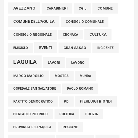
Marcinelle, Verrecchia (FdI): "Un minuto di raccoglimento in
AVEZZANO
COMUNE
CARABINIERI
CGIL
Consiglio regionale per onorare il sacrificio dei nostri
COMUNE DELL'AQUILA
connazionali tra cui molti abruzzesi"
CONSIGLIO COMUNALE
06 Agosto 2026
CULTURA
CONSIGLIO REGIONALE
CRONACA
EVENTI
GRAN SASSO
EMICICLO
INCIDENTE
L'AQUILA
LAVORI
LAVORO
MARCO MARSILIO
MOSTRA
MUNDA
PAOLO ROMANO
OSPEDALE SAN SALVATORE
PIERLUIGI BIONDI
PARTITO DEMOCRATICO
PD
POLITICA
POLIZIA
PIERPAOLO PIETRUCCI
REGIONE
PROVINCIA DELL'AQUILA