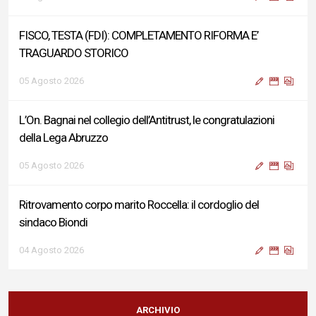
FISCO, TESTA (FDI): COMPLETAMENTO RIFORMA E’
TRAGUARDO STORICO
05 Agosto 2026
L’On. Bagnai nel collegio dell’Antitrust, le congratulazioni
della Lega Abruzzo
05 Agosto 2026
Ritrovamento corpo marito Roccella: il cordoglio del
sindaco Biondi
04 Agosto 2026
Reddito di Cittadinanza, Testa (FdI): Presentata interpellanza
su criticità persistenti ed effetti sulle politiche di sviluppo del
ARCHIVIO