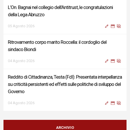
L’On. Bagnai nel collegio dell’Antitrust, le congratulazioni
della Lega Abruzzo
05 Agosto 2026
Ritrovamento corpo marito Roccella: il cordoglio del
sindaco Biondi
04 Agosto 2026
Reddito di Cittadinanza, Testa (FdI): Presentata interpellanza
su criticità persistenti ed effetti sulle politiche di sviluppo del
Governo
04 Agosto 2026
Sigismondi, Liris e Testa: “Profondo cordoglio e vicinanza al
Ministro Roccella e alla sua famiglia”
ARCHIVIO