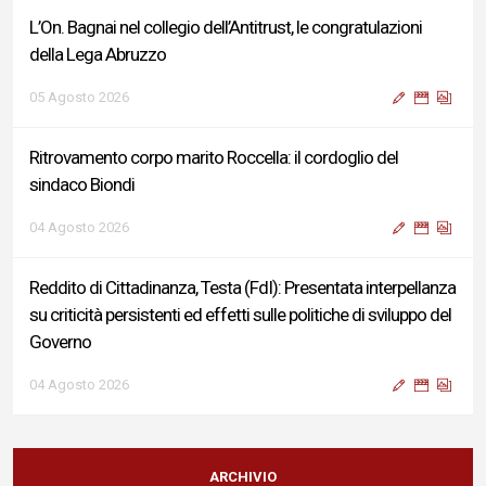
L’On. Bagnai nel collegio dell’Antitrust, le congratulazioni
della Lega Abruzzo
05 Agosto 2026
Ritrovamento corpo marito Roccella: il cordoglio del
sindaco Biondi
04 Agosto 2026
Reddito di Cittadinanza, Testa (FdI): Presentata interpellanza
su criticità persistenti ed effetti sulle politiche di sviluppo del
Governo
04 Agosto 2026
Sigismondi, Liris e Testa: “Profondo cordoglio e vicinanza al
Ministro Roccella e alla sua famiglia”
ARCHIVIO