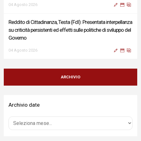
04 Agosto 2026
Reddito di Cittadinanza, Testa (FdI): Presentata interpellanza
su criticità persistenti ed effetti sulle politiche di sviluppo del
Governo
04 Agosto 2026
Sigismondi, Liris e Testa: “Profondo cordoglio e vicinanza al
Ministro Roccella e alla sua famiglia”
ARCHIVIO
04 Agosto 2026
Archivio date
Terminal bus "Lorenzo Natali": modifiche temporanee alla
viabilità per il completamento dei lavori di riqualificazione
04 Agosto 2026