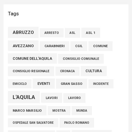
Liris: «Con Franco Mastri L’Aquila perde un medico di grande
competenza e un uomo che ha saputo mettersi al servizio
Tags
della comunità»
02 Agosto 2026
ABRUZZO
ASL 1
ASL
ARRESTO
Marcinelle, Verrecchia (FdI): "Un minuto di raccoglimento in
AVEZZANO
CARABINIERI
CGIL
COMUNE
Consiglio regionale per onorare il sacrificio dei nostri
COMUNE DELL'AQUILA
connazionali tra cui molti abruzzesi"
CONSIGLIO COMUNALE
06 Agosto 2026
CULTURA
CONSIGLIO REGIONALE
CRONACA
EVENTI
GRAN SASSO
EMICICLO
INCIDENTE
L'AQUILA
LAVORI
LAVORO
MARCO MARSILIO
MOSTRA
MUNDA
PAOLO ROMANO
OSPEDALE SAN SALVATORE