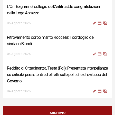
L’On. Bagnai nel collegio dell’Antitrust, le congratulazioni
della Lega Abruzzo
05 Agosto 2026
Ritrovamento corpo marito Roccella: il cordoglio del
sindaco Biondi
04 Agosto 2026
Reddito di Cittadinanza, Testa (FdI): Presentata interpellanza
su criticità persistenti ed effetti sulle politiche di sviluppo del
Governo
04 Agosto 2026
Sigismondi, Liris e Testa: “Profondo cordoglio e vicinanza al
Ministro Roccella e alla sua famiglia”
ARCHIVIO