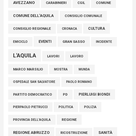
Marcinelle, Verrecchia (FdI): "Un minuto di raccoglimento in
AVEZZANO
CARABINIERI
CGIL
COMUNE
Consiglio regionale per onorare il sacrificio dei nostri
COMUNE DELL'AQUILA
connazionali tra cui molti abruzzesi"
CONSIGLIO COMUNALE
06 Agosto 2026
CULTURA
CONSIGLIO REGIONALE
CRONACA
EVENTI
GRAN SASSO
EMICICLO
INCIDENTE
L'AQUILA
LAVORI
LAVORO
MARCO MARSILIO
MOSTRA
MUNDA
PAOLO ROMANO
OSPEDALE SAN SALVATORE
PIERLUIGI BIONDI
PARTITO DEMOCRATICO
PD
POLITICA
POLIZIA
PIERPAOLO PIETRUCCI
REGIONE
PROVINCIA DELL'AQUILA
REGIONE ABRUZZO
SANITÀ
RICOSTRUZIONE