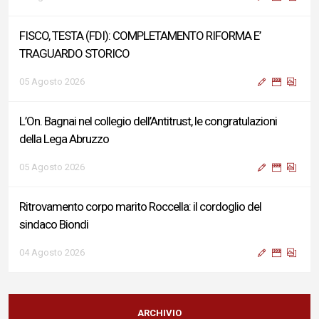
FISCO, TESTA (FDI): COMPLETAMENTO RIFORMA E’
TRAGUARDO STORICO
05 Agosto 2026
L’On. Bagnai nel collegio dell’Antitrust, le congratulazioni
della Lega Abruzzo
05 Agosto 2026
Ritrovamento corpo marito Roccella: il cordoglio del
sindaco Biondi
04 Agosto 2026
Reddito di Cittadinanza, Testa (FdI): Presentata interpellanza
su criticità persistenti ed effetti sulle politiche di sviluppo del
ARCHIVIO