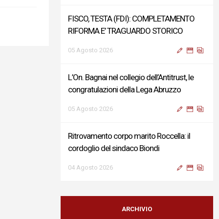
FISCO, TESTA (FDI): COMPLETAMENTO
RIFORMA E’ TRAGUARDO STORICO
05 Agosto 2026
L’On. Bagnai nel collegio dell’Antitrust, le
congratulazioni della Lega Abruzzo
05 Agosto 2026
Ritrovamento corpo marito Roccella: il
cordoglio del sindaco Biondi
04 Agosto 2026
Reddito di Cittadinanza, Testa (FdI):
Presentata interpellanza su criticità
ARCHIVIO