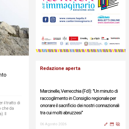
Redazione aperta
nto
Marcinelle, Verrecchia (FdI): "Un minuto di
raccoglimento in Consiglio regionale per
il tratto di
onorare il sacrificio dei nostri connazionali
io che da
tra cui molti abruzzesi"
. Il
06 Agosto 2026