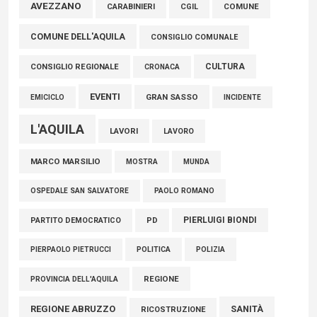
Marcinelle, Verrecchia (FdI): "Un minuto di raccoglimento in
AVEZZANO
COMUNE
CARABINIERI
CGIL
Consiglio regionale per onorare il sacrificio dei nostri
COMUNE DELL'AQUILA
connazionali tra cui molti abruzzesi"
CONSIGLIO COMUNALE
06 Agosto 2026
CULTURA
CONSIGLIO REGIONALE
CRONACA
EVENTI
GRAN SASSO
EMICICLO
INCIDENTE
L'AQUILA
LAVORI
LAVORO
MARCO MARSILIO
MOSTRA
MUNDA
PAOLO ROMANO
OSPEDALE SAN SALVATORE
PIERLUIGI BIONDI
PARTITO DEMOCRATICO
PD
POLITICA
POLIZIA
PIERPAOLO PIETRUCCI
REGIONE
PROVINCIA DELL'AQUILA
REGIONE ABRUZZO
SANITÀ
RICOSTRUZIONE