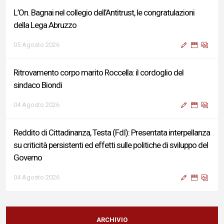
L’On. Bagnai nel collegio dell’Antitrust, le congratulazioni
della Lega Abruzzo
05 Agosto 2026
Ritrovamento corpo marito Roccella: il cordoglio del
sindaco Biondi
04 Agosto 2026
Reddito di Cittadinanza, Testa (FdI): Presentata interpellanza
su criticità persistenti ed effetti sulle politiche di sviluppo del
Governo
04 Agosto 2026
Sigismondi, Liris e Testa: “Profondo cordoglio e vicinanza al
Ministro Roccella e alla sua famiglia”
ARCHIVIO