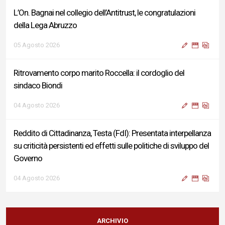
L’On. Bagnai nel collegio dell’Antitrust, le congratulazioni
della Lega Abruzzo
05 Agosto 2026
Ritrovamento corpo marito Roccella: il cordoglio del
sindaco Biondi
04 Agosto 2026
Reddito di Cittadinanza, Testa (FdI): Presentata interpellanza
su criticità persistenti ed effetti sulle politiche di sviluppo del
Governo
04 Agosto 2026
Sigismondi, Liris e Testa: “Profondo cordoglio e vicinanza al
Ministro Roccella e alla sua famiglia”
ARCHIVIO