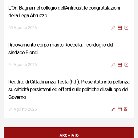
L’On. Bagnai nel collegio dell’Antitrust, le congratulazioni
della Lega Abruzzo
05 Agosto 2026
Ritrovamento corpo marito Roccella: il cordoglio del
sindaco Biondi
04 Agosto 2026
Reddito di Cittadinanza, Testa (FdI): Presentata interpellanza
su criticità persistenti ed effetti sulle politiche di sviluppo del
Governo
04 Agosto 2026
Sigismondi, Liris e Testa: “Profondo cordoglio e vicinanza al
Ministro Roccella e alla sua famiglia”
ARCHIVIO