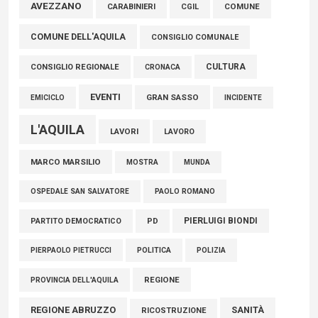
Marcinelle, Verrecchia (FdI): "Un minuto di raccoglimento in
AVEZZANO
COMUNE
CARABINIERI
CGIL
Consiglio regionale per onorare il sacrificio dei nostri
COMUNE DELL'AQUILA
connazionali tra cui molti abruzzesi"
CONSIGLIO COMUNALE
06 Agosto 2026
CULTURA
CONSIGLIO REGIONALE
CRONACA
EVENTI
GRAN SASSO
EMICICLO
INCIDENTE
L'AQUILA
LAVORI
LAVORO
MARCO MARSILIO
MOSTRA
MUNDA
PAOLO ROMANO
OSPEDALE SAN SALVATORE
PIERLUIGI BIONDI
PARTITO DEMOCRATICO
PD
POLITICA
POLIZIA
PIERPAOLO PIETRUCCI
REGIONE
PROVINCIA DELL'AQUILA
REGIONE ABRUZZO
SANITÀ
RICOSTRUZIONE