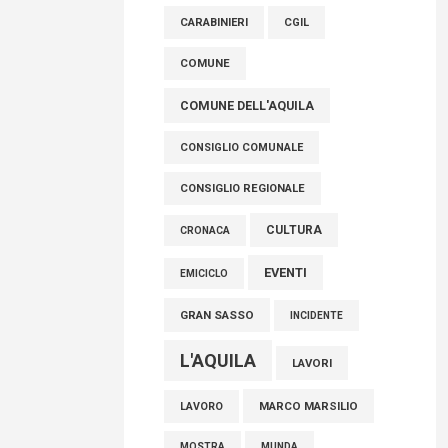
raccoglimento in Consiglio regionale per
CARABINIERI
CGIL
onorare il sacrificio dei nostri connazionali
tra cui molti abruzzesi"
COMUNE
06 Agosto 2026
COMUNE DELL'AQUILA
CONSIGLIO COMUNALE
CONSIGLIO REGIONALE
CULTURA
CRONACA
EVENTI
EMICICLO
GRAN SASSO
INCIDENTE
L'AQUILA
LAVORI
MARCO MARSILIO
LAVORO
MOSTRA
MUNDA