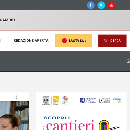
I CAMBIO
I
REDAZIONE APERTA
LAQTV Live
CERCA