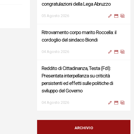
congratulazioni della Lega Abruzzo
05 Agosto 2026
Ritrovamento corpo marito Roccella: il
cordoglio del sindaco Biondi
04 Agosto 2026
Reddito di Cittadinanza, Testa (FdI):
Presentata interpellanza su criticità
persistenti ed effetti sulle politiche di
sviluppo del Governo
04 Agosto 2026
Sigismondi, Liris e Testa: “Profondo
cordoglio e vicinanza al Ministro Roccella e
ARCHIVIO