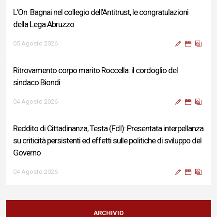
L’On. Bagnai nel collegio dell’Antitrust, le congratulazioni
della Lega Abruzzo
05 Agosto 2026
Ritrovamento corpo marito Roccella: il cordoglio del
sindaco Biondi
04 Agosto 2026
Reddito di Cittadinanza, Testa (FdI): Presentata interpellanza
su criticità persistenti ed effetti sulle politiche di sviluppo del
Governo
04 Agosto 2026
Sigismondi, Liris e Testa: “Profondo cordoglio e vicinanza al
Ministro Roccella e alla sua famiglia”
ARCHIVIO