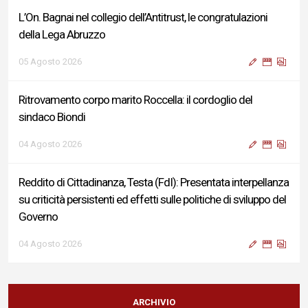
L’On. Bagnai nel collegio dell’Antitrust, le congratulazioni
della Lega Abruzzo
05 Agosto 2026
Ritrovamento corpo marito Roccella: il cordoglio del
sindaco Biondi
04 Agosto 2026
Reddito di Cittadinanza, Testa (FdI): Presentata interpellanza
su criticità persistenti ed effetti sulle politiche di sviluppo del
Governo
04 Agosto 2026
Sigismondi, Liris e Testa: “Profondo cordoglio e vicinanza al
Ministro Roccella e alla sua famiglia”
ARCHIVIO