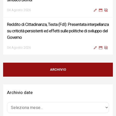
04 Agosto 2026
Reddito di Cittadinanza, Testa (FdI): Presentata interpellanza
su criticità persistenti ed effetti sulle politiche di sviluppo del
Governo
04 Agosto 2026
Sigismondi, Liris e Testa: “Profondo cordoglio e vicinanza al
Ministro Roccella e alla sua famiglia”
ARCHIVIO
04 Agosto 2026
Archivio date
Terminal bus "Lorenzo Natali": modifiche temporanee alla
viabilità per il completamento dei lavori di riqualificazione
04 Agosto 2026