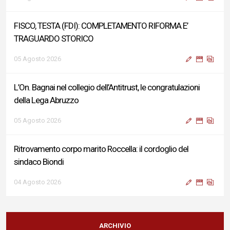
FISCO, TESTA (FDI): COMPLETAMENTO RIFORMA E’
TRAGUARDO STORICO
05 Agosto 2026
L’On. Bagnai nel collegio dell’Antitrust, le congratulazioni
della Lega Abruzzo
05 Agosto 2026
Ritrovamento corpo marito Roccella: il cordoglio del
sindaco Biondi
04 Agosto 2026
Reddito di Cittadinanza, Testa (FdI): Presentata interpellanza
su criticità persistenti ed effetti sulle politiche di sviluppo del
ARCHIVIO