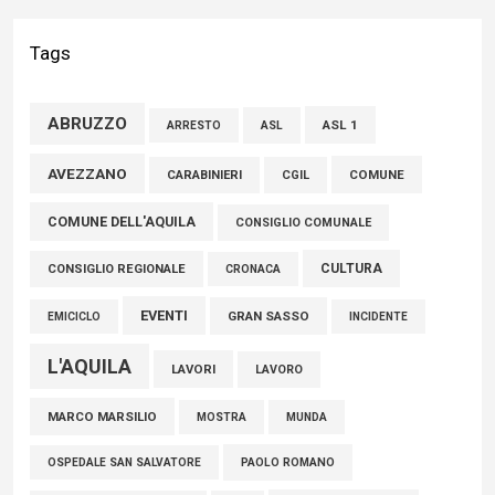
Liris: «Con Franco Mastri L’Aquila perde un medico di grande
competenza e un uomo che ha saputo mettersi al servizio
Tags
della comunità»
02 Agosto 2026
ABRUZZO
ASL 1
ASL
ARRESTO
Marcinelle, Verrecchia (FdI): "Un minuto di raccoglimento in
AVEZZANO
COMUNE
CARABINIERI
CGIL
Consiglio regionale per onorare il sacrificio dei nostri
COMUNE DELL'AQUILA
connazionali tra cui molti abruzzesi"
CONSIGLIO COMUNALE
06 Agosto 2026
CULTURA
CONSIGLIO REGIONALE
CRONACA
EVENTI
GRAN SASSO
EMICICLO
INCIDENTE
L'AQUILA
LAVORI
LAVORO
MARCO MARSILIO
MOSTRA
MUNDA
PAOLO ROMANO
OSPEDALE SAN SALVATORE