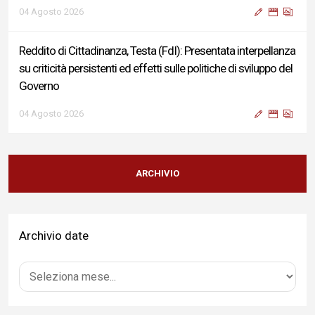
04 Agosto 2026
Reddito di Cittadinanza, Testa (FdI): Presentata interpellanza
su criticità persistenti ed effetti sulle politiche di sviluppo del
Governo
04 Agosto 2026
Sigismondi, Liris e Testa: “Profondo cordoglio e vicinanza al
Ministro Roccella e alla sua famiglia”
ARCHIVIO
04 Agosto 2026
Archivio date
Terminal bus "Lorenzo Natali": modifiche temporanee alla
viabilità per il completamento dei lavori di riqualificazione
04 Agosto 2026