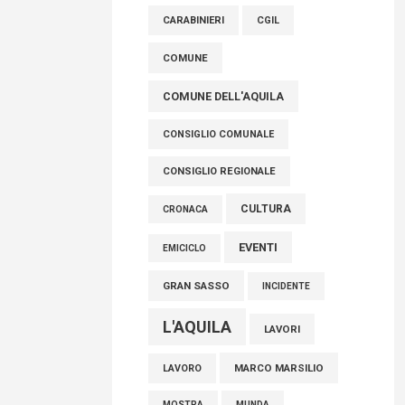
raccoglimento in Consiglio regionale per
CARABINIERI
CGIL
onorare il sacrificio dei nostri connazionali
tra cui molti abruzzesi"
COMUNE
06 Agosto 2026
COMUNE DELL'AQUILA
CONSIGLIO COMUNALE
CONSIGLIO REGIONALE
CULTURA
CRONACA
EVENTI
EMICICLO
GRAN SASSO
INCIDENTE
L'AQUILA
LAVORI
MARCO MARSILIO
LAVORO
MOSTRA
MUNDA