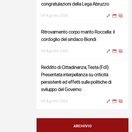
congratulazioni della Lega Abruzzo
05 Agosto 2026
Ritrovamento corpo marito Roccella: il
cordoglio del sindaco Biondi
04 Agosto 2026
Reddito di Cittadinanza, Testa (FdI):
Presentata interpellanza su criticità
persistenti ed effetti sulle politiche di
sviluppo del Governo
04 Agosto 2026
Sigismondi, Liris e Testa: “Profondo
cordoglio e vicinanza al Ministro Roccella e
ARCHIVIO