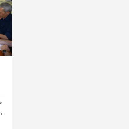
le
 lo