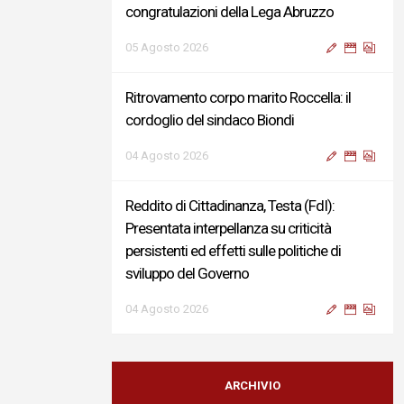
congratulazioni della Lega Abruzzo
05 Agosto 2026
Ritrovamento corpo marito Roccella: il
cordoglio del sindaco Biondi
04 Agosto 2026
Reddito di Cittadinanza, Testa (FdI):
Presentata interpellanza su criticità
persistenti ed effetti sulle politiche di
sviluppo del Governo
04 Agosto 2026
Sigismondi, Liris e Testa: “Profondo
cordoglio e vicinanza al Ministro Roccella e
ARCHIVIO