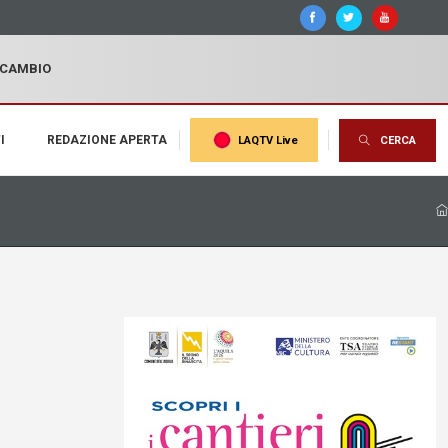
I CAMBIO
I
REDAZIONE APERTA
LAQTV Live
CERCA