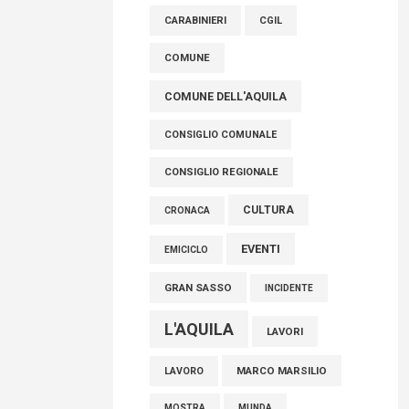
raccoglimento in Consiglio regionale per
CARABINIERI
CGIL
onorare il sacrificio dei nostri connazionali
tra cui molti abruzzesi"
COMUNE
06 Agosto 2026
COMUNE DELL'AQUILA
CONSIGLIO COMUNALE
CONSIGLIO REGIONALE
CULTURA
CRONACA
EVENTI
EMICICLO
GRAN SASSO
INCIDENTE
L'AQUILA
LAVORI
MARCO MARSILIO
LAVORO
MOSTRA
MUNDA