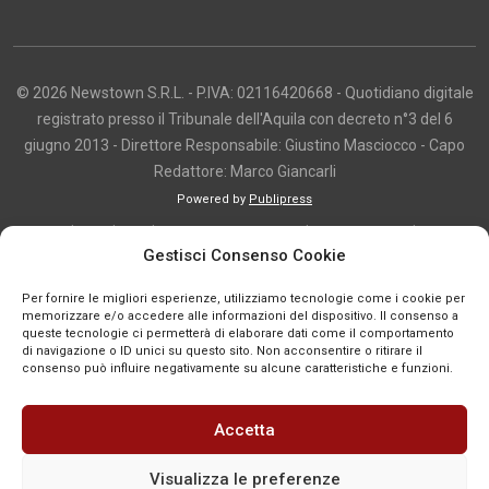
© 2026 Newstown S.R.L. - P.IVA: 02116420668 - Quotidiano digitale
registrato presso il Tribunale dell'Aquila con decreto n°3 del 6
giugno 2013 - Direttore Responsabile: Giustino Masciocco - Capo
Redattore: Marco Giancarli
Powered by
Publipress
Copyright e utilizzo dei contenuti I contenuti di questo sito, inclusi testi,
Gestisci Consenso Cookie
articoli, immagini, fotografie, video e grafica, sono protetti da copyright e
appartengono al titolare del sito o ai rispettivi autori, salvo diversa
Per fornire le migliori esperienze, utilizziamo tecnologie come i cookie per
indicazione. La riproduzione totale o parziale dei contenuti è consentita
memorizzare e/o accedere alle informazioni del dispositivo. Il consenso a
queste tecnologie ci permetterà di elaborare dati come il comportamento
solo previa autorizzazione o citando chiaramente la fonte, con link diretto
di navigazione o ID unici su questo sito. Non acconsentire o ritirare il
alla pagina originale, quando previsto. I contenuti provenienti da terze
consenso può influire negativamente su alcune caratteristiche e funzioni.
parti sono pubblicati a fini informativi e restano di proprietà dei legittimi
titolari dei diritti. Se un contenuto viola diritti d’autore o norme vigenti, è
Accetta
possibile segnalarlo per la verifica e l’eventuale rimozione tramite
comunicazione mail all'indirizzo redazione@news-town.it
Visualizza le preferenze