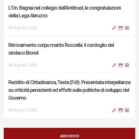
L’On. Bagnai nel collegio dell’Antitrust, le congratulazioni
della Lega Abruzzo
05 Agosto 2026
Ritrovamento corpo marito Roccella: il cordoglio del
sindaco Biondi
04 Agosto 2026
Reddito di Cittadinanza, Testa (FdI): Presentata interpellanza
su criticità persistenti ed effetti sulle politiche di sviluppo del
Governo
04 Agosto 2026
Sigismondi, Liris e Testa: “Profondo cordoglio e vicinanza al
Ministro Roccella e alla sua famiglia”
ARCHIVIO