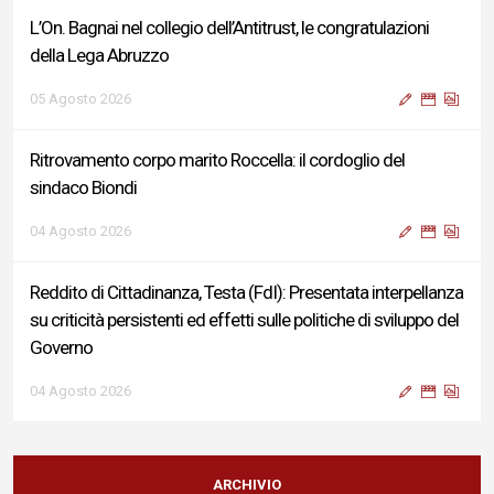
L’On. Bagnai nel collegio dell’Antitrust, le congratulazioni
della Lega Abruzzo
05 Agosto 2026
Ritrovamento corpo marito Roccella: il cordoglio del
sindaco Biondi
04 Agosto 2026
Reddito di Cittadinanza, Testa (FdI): Presentata interpellanza
su criticità persistenti ed effetti sulle politiche di sviluppo del
Governo
04 Agosto 2026
Sigismondi, Liris e Testa: “Profondo cordoglio e vicinanza al
Ministro Roccella e alla sua famiglia”
ARCHIVIO