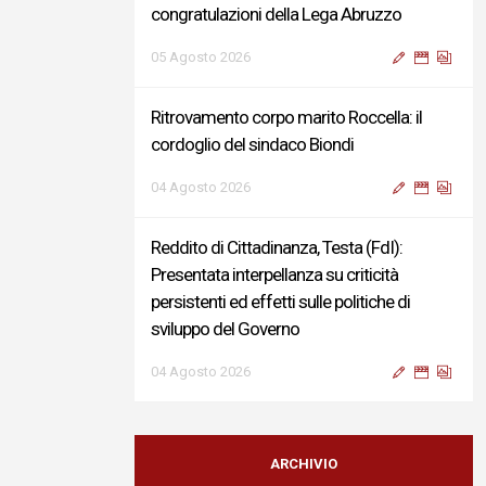
congratulazioni della Lega Abruzzo
05 Agosto 2026
Ritrovamento corpo marito Roccella: il
cordoglio del sindaco Biondi
04 Agosto 2026
Reddito di Cittadinanza, Testa (FdI):
Presentata interpellanza su criticità
persistenti ed effetti sulle politiche di
sviluppo del Governo
04 Agosto 2026
Sigismondi, Liris e Testa: “Profondo
cordoglio e vicinanza al Ministro Roccella e
ARCHIVIO