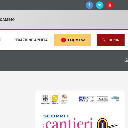
I CAMBIO
I
REDAZIONE APERTA
LAQTV Live
CERCA