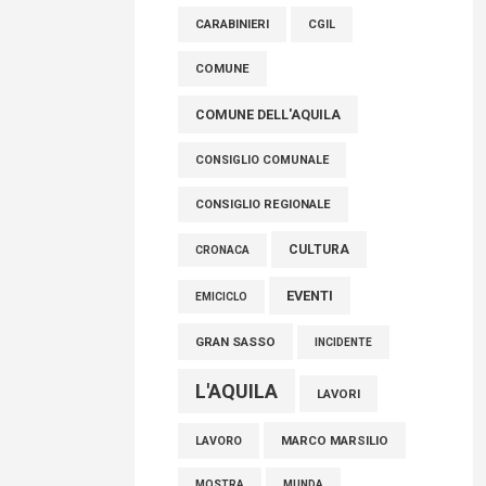
raccoglimento in Consiglio regionale per
CARABINIERI
CGIL
onorare il sacrificio dei nostri connazionali
tra cui molti abruzzesi"
COMUNE
06 Agosto 2026
COMUNE DELL'AQUILA
CONSIGLIO COMUNALE
CONSIGLIO REGIONALE
CULTURA
CRONACA
EVENTI
EMICICLO
GRAN SASSO
INCIDENTE
L'AQUILA
LAVORI
MARCO MARSILIO
LAVORO
MOSTRA
MUNDA