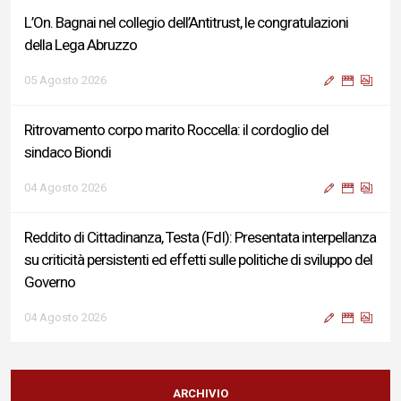
L’On. Bagnai nel collegio dell’Antitrust, le congratulazioni
della Lega Abruzzo
05 Agosto 2026
Ritrovamento corpo marito Roccella: il cordoglio del
sindaco Biondi
04 Agosto 2026
Reddito di Cittadinanza, Testa (FdI): Presentata interpellanza
su criticità persistenti ed effetti sulle politiche di sviluppo del
Governo
04 Agosto 2026
Sigismondi, Liris e Testa: “Profondo cordoglio e vicinanza al
Ministro Roccella e alla sua famiglia”
ARCHIVIO