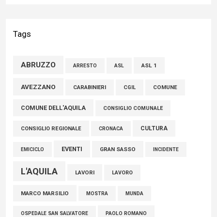
Liris: «Con Franco Mastri L’Aquila perde un medico di grande
competenza e un uomo che ha saputo mettersi al servizio
Tags
della comunità»
02 Agosto 2026
ABRUZZO
ASL 1
ASL
ARRESTO
Marcinelle, Verrecchia (FdI): "Un minuto di raccoglimento in
AVEZZANO
CARABINIERI
CGIL
COMUNE
Consiglio regionale per onorare il sacrificio dei nostri
COMUNE DELL'AQUILA
connazionali tra cui molti abruzzesi"
CONSIGLIO COMUNALE
06 Agosto 2026
CULTURA
CONSIGLIO REGIONALE
CRONACA
EVENTI
GRAN SASSO
EMICICLO
INCIDENTE
L'AQUILA
LAVORI
LAVORO
MARCO MARSILIO
MOSTRA
MUNDA
PAOLO ROMANO
OSPEDALE SAN SALVATORE