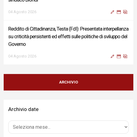
04 Agosto 2026
Reddito di Cittadinanza, Testa (FdI): Presentata interpellanza
su criticità persistenti ed effetti sulle politiche di sviluppo del
Governo
04 Agosto 2026
Sigismondi, Liris e Testa: “Profondo cordoglio e vicinanza al
Ministro Roccella e alla sua famiglia”
ARCHIVIO
04 Agosto 2026
Archivio date
Terminal bus "Lorenzo Natali": modifiche temporanee alla
viabilità per il completamento dei lavori di riqualificazione
04 Agosto 2026