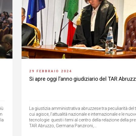
29 FEBBRAIO 2024
Si apre oggi l’anno giudiziario del TAR Abruz
iù
La giustizia amministrativa abruzzese tra peculiarità del te
in
cui agisce, l'attualità nazionale e internazionale e le nuov
lla
tecnologie: questi i temi al centro della relazione della pr
TAR Abruzzo, Germana Panzironi,...