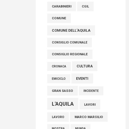
raccoglimento in Consiglio regionale per
CARABINIERI
CGIL
onorare il sacrificio dei nostri connazionali
tra cui molti abruzzesi"
COMUNE
06 Agosto 2026
COMUNE DELL'AQUILA
CONSIGLIO COMUNALE
CONSIGLIO REGIONALE
CULTURA
CRONACA
EVENTI
EMICICLO
GRAN SASSO
INCIDENTE
L'AQUILA
LAVORI
MARCO MARSILIO
LAVORO
MOSTRA
MUNDA