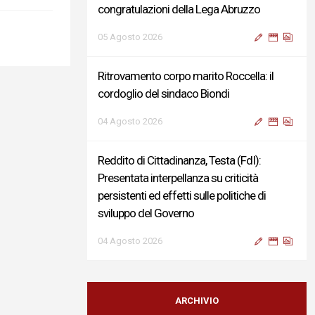
congratulazioni della Lega Abruzzo
05 Agosto 2026
Ritrovamento corpo marito Roccella: il
cordoglio del sindaco Biondi
04 Agosto 2026
Reddito di Cittadinanza, Testa (FdI):
Presentata interpellanza su criticità
persistenti ed effetti sulle politiche di
sviluppo del Governo
04 Agosto 2026
Sigismondi, Liris e Testa: “Profondo
cordoglio e vicinanza al Ministro Roccella e
ARCHIVIO