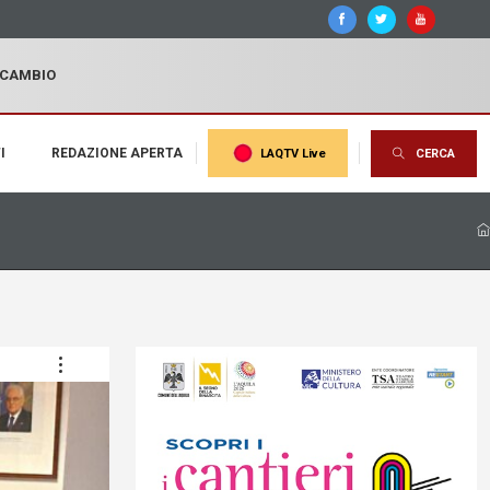
I CAMBIO
I
REDAZIONE APERTA
LAQTV Live
CERCA