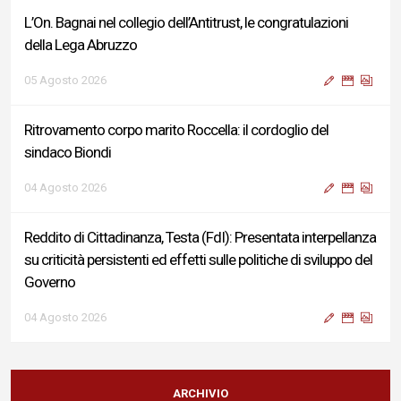
L’On. Bagnai nel collegio dell’Antitrust, le congratulazioni
della Lega Abruzzo
05 Agosto 2026
Ritrovamento corpo marito Roccella: il cordoglio del
sindaco Biondi
04 Agosto 2026
Reddito di Cittadinanza, Testa (FdI): Presentata interpellanza
su criticità persistenti ed effetti sulle politiche di sviluppo del
Governo
04 Agosto 2026
Sigismondi, Liris e Testa: “Profondo cordoglio e vicinanza al
Ministro Roccella e alla sua famiglia”
ARCHIVIO