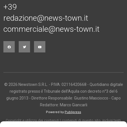
+39
redazione@news-town.it
commerciale@news-town.it
© 2026 Newstown S.R.L. - P.IVA: 02116420668 - Quotidiano digitale
registrato presso il Tribunale dell'Aquila con decreto n°3 del 6
giugno 2013 - Direttore Responsabile: Giustino Masciocco - Capo
Redattore: Marco Giancarli
Powered by
Publipress
Copyright e utilizzo dei contenuti I contenuti di questo sito, inclusi testi,