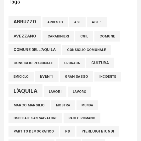
Tags
della comunità»
02 Agosto 2026
ABRUZZO
ASL 1
ASL
ARRESTO
Marcinelle, Verrecchia (FdI): "Un minuto di raccoglimento in
AVEZZANO
COMUNE
CARABINIERI
CGIL
Consiglio regionale per onorare il sacrificio dei nostri
COMUNE DELL'AQUILA
connazionali tra cui molti abruzzesi"
CONSIGLIO COMUNALE
06 Agosto 2026
CULTURA
CONSIGLIO REGIONALE
CRONACA
EVENTI
GRAN SASSO
EMICICLO
INCIDENTE
L'AQUILA
LAVORI
LAVORO
MARCO MARSILIO
MOSTRA
MUNDA
PAOLO ROMANO
OSPEDALE SAN SALVATORE
PIERLUIGI BIONDI
PARTITO DEMOCRATICO
PD