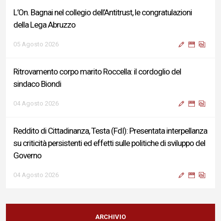
L’On. Bagnai nel collegio dell’Antitrust, le congratulazioni
della Lega Abruzzo
05 Agosto 2026
Ritrovamento corpo marito Roccella: il cordoglio del
sindaco Biondi
04 Agosto 2026
Reddito di Cittadinanza, Testa (FdI): Presentata interpellanza
su criticità persistenti ed effetti sulle politiche di sviluppo del
Governo
04 Agosto 2026
Sigismondi, Liris e Testa: “Profondo cordoglio e vicinanza al
Ministro Roccella e alla sua famiglia”
ARCHIVIO