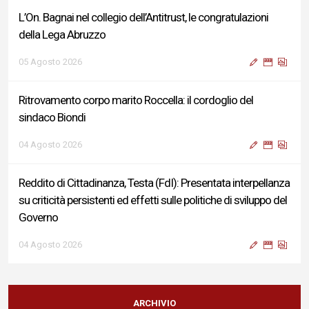
L’On. Bagnai nel collegio dell’Antitrust, le congratulazioni
della Lega Abruzzo
05 Agosto 2026
Ritrovamento corpo marito Roccella: il cordoglio del
sindaco Biondi
04 Agosto 2026
Reddito di Cittadinanza, Testa (FdI): Presentata interpellanza
su criticità persistenti ed effetti sulle politiche di sviluppo del
Governo
04 Agosto 2026
Sigismondi, Liris e Testa: “Profondo cordoglio e vicinanza al
Ministro Roccella e alla sua famiglia”
ARCHIVIO