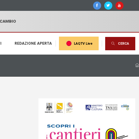
I CAMBIO
I
REDAZIONE APERTA
LAQTV Live
CERCA