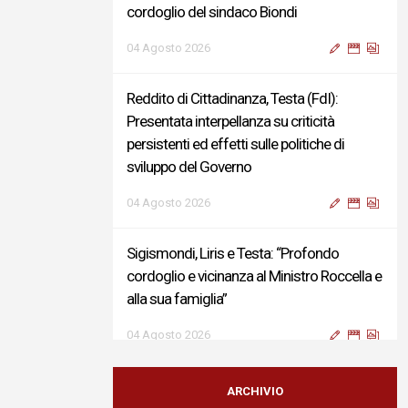
cordoglio del sindaco Biondi
04 Agosto 2026
Reddito di Cittadinanza, Testa (FdI):
Presentata interpellanza su criticità
persistenti ed effetti sulle politiche di
sviluppo del Governo
04 Agosto 2026
Sigismondi, Liris e Testa: “Profondo
cordoglio e vicinanza al Ministro Roccella e
alla sua famiglia”
04 Agosto 2026
Terminal bus "Lorenzo Natali": modifiche