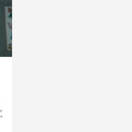
le
e.