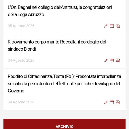
L’On. Bagnai nel collegio dell’Antitrust, le congratulazioni
della Lega Abruzzo
05 Agosto 2026
Ritrovamento corpo marito Roccella: il cordoglio del
sindaco Biondi
04 Agosto 2026
Reddito di Cittadinanza, Testa (FdI): Presentata interpellanza
su criticità persistenti ed effetti sulle politiche di sviluppo del
Governo
04 Agosto 2026
Sigismondi, Liris e Testa: “Profondo cordoglio e vicinanza al
Ministro Roccella e alla sua famiglia”
ARCHIVIO